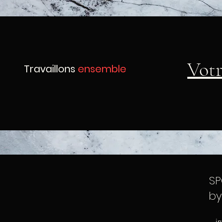
Vot
Travaillons
ensemble
SP
by
i