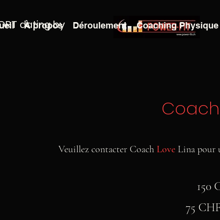
ORT dating by
ueil
À propos
Déroulement
Coaching Physique
Coach
Veuillez contacter Coach
Love
Lina pour 
150 
75 CHF